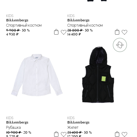
2 г
3 г
4 г.
6 м
9 м
18 м
2 г
3 г
4 г.
9 м
12 м
18 м
KIDS
KIDS
Bikkembergs
Bikkembergs
Спортивный костюм
Спортивный костюм
9 900 ₽
- 50 %
28 800 ₽
- 50 %
4 950 ₽
14 400 ₽
7 л
8 л
12 л
14 л
16 л
16+
4 г.
5 л
6 л
8 л
10 л
12 л
14 л
16 л
KIDS
KIDS
Bikkembergs
Bikkembergs
Рубашка
Жилет
10 900 ₽
- 20 %
25 400 ₽
- 50 %
8 720 ₽
12 700 ₽