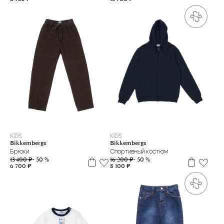
4 г.
6 л
7 л
8 л
10 л
12 л
14 л
16+
7 л
16 л
16+
KIDS
KIDS
Bikkembergs
Bikkembergs
Брюки
Спортивный костюм
13 400 ₽
- 50 %
16 200 ₽
- 50 %
6 700 ₽
8 100 ₽