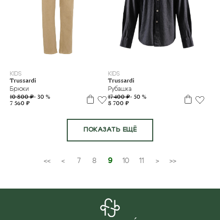
8 л
10 л
14 л
6 л
8 л
10 л
12 л
14 л
16 л
KIDS
KIDS
Trussardi
Trussardi
Брюки
Рубашка
10 800 ₽
- 30 %
17 400 ₽
- 50 %
7 560 ₽
8 700 ₽
ПОКАЗАТЬ ЕЩЁ
<<
<
7
8
9
10
11
>
>>