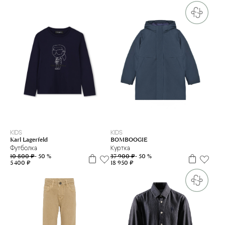
6 л
6 л
8 л
10 л
12 л
14 л
16 л
KIDS
KIDS
BOMBOOGIE
Karl Lagerfeld
Куртка
Футболка
37 900 ₽
- 50 %
10 800 ₽
- 50 %
18 950 ₽
5 400 ₽