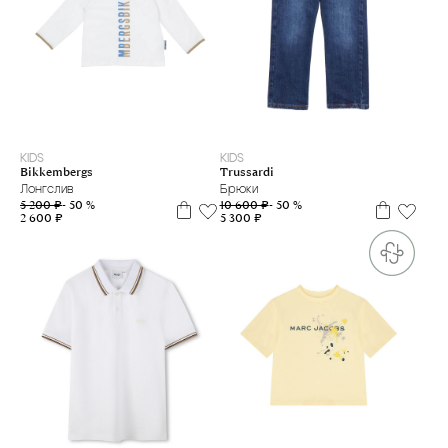
2 г
3 г
9 м
6 л
14 л
KIDS
KIDS
Bikkembergs
Trussardi
Лонгслив
Брюки
5 200 ₽
- 50 %
10 600 ₽
- 50 %
2 600 ₽
5 300 ₽