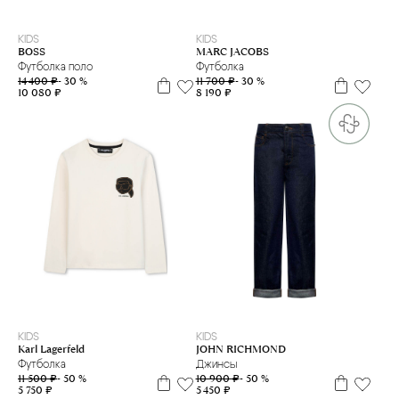
4 г.
5 л
6 л
8 л
10 л
12 л
14 л
16 л
8 л
12 л
KIDS
KIDS
BOSS
MARC JACOBS
Футболка поло
Футболка
14 400 ₽
- 30 %
11 700 ₽
- 30 %
10 080 ₽
8 190 ₽
6 л
8 л
10 л
14 л
8 л
12 л
KIDS
KIDS
Karl Lagerfeld
JOHN RICHMOND
Футболка
Джинсы
11 500 ₽
- 50 %
10 900 ₽
- 50 %
5 750 ₽
5 450 ₽