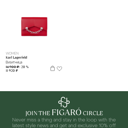
WOMEN
Karl Lagerfeld
Визитница
14 900 ₽
- 20 %
11 920 ₽
FIGARÓ
JOIN THE
CIRCLE
Never miss a thing and stay in the loop with the
latest style news and
get and exclusive 10% off