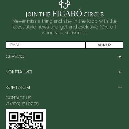
FIGARÓ
JOIN THE
CIRCLE
Never miss a thing and stay in the loop with the
latest style news and
get and exclusive 10% off
when you subscribe.
SIGN UP
+
СЕРВИС
LOYALTY PROGRAM
+
КОМПАНИЯ
PAYMENT
SHIPPING
ABOUT US
RETURNS & EXCHANGES
−
КОНТАКТЫ
STORES
GIFTING
CAREERS
FAQ
CONTACT US
AUTHENTICITY
+7 (800) 101 07-25
PARTNERSHIPS
ПОЛИТИКА БЕЗОПАСНОСТИ
PRESS & EVENTS