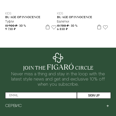
31
33
33
KIDS
KIDS
BU AGE OF INNOCENCE
BU AGE OF INNOCENCE
Туфли
Балетки
13 900 ₽
- 30 %
13 700 ₽
- 50 %
9 730 ₽
6 850 ₽
FIGARÓ
JOIN THE
CIRCLE
Never miss a thing and stay in the loop with the
latest style news and
get and exclusive 10% off
when you subscribe.
SIGN UP
+
СЕРВИС
LOYALTY PROGRAM