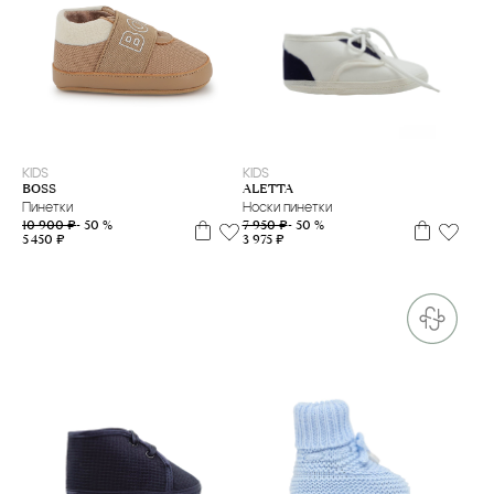
20
18
19
KIDS
KIDS
BOSS
ALETTA
Пинетки
Носки пинетки
10 900 ₽
- 50 %
7 950 ₽
- 50 %
5 450 ₽
3 975 ₽