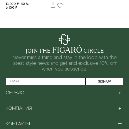
12 200 ₽
- 50 %
6 100 ₽
FIGARÓ
JOIN THE
CIRCLE
Never miss a thing and stay in the loop with the
latest style news and
get and exclusive 10% off
when you subscribe.
SIGN UP
+
СЕРВИС
LOYALTY PROGRAM
+
КОМПАНИЯ
PAYMENT
SHIPPING
ABOUT US
RETURNS & EXCHANGES
−
КОНТАКТЫ
STORES
GIFTING