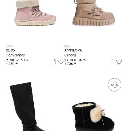
22
23
24
25
26
27
26
28
KIDS
KIDS
GEOX
ANTILOPA
Полусапоги
Сапоги
9 900 ₽
- 50 %
5 400 ₽
- 50 %
4 950 ₽
2 700 ₽