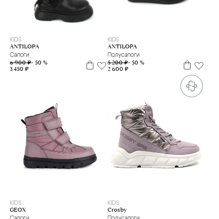
39
34
36
37
KIDS
KIDS
ANTILOPA
ANTILOPA
Сапоги
Полусапоги
6 900 ₽
- 50 %
5 200 ₽
- 50 %
3 450 ₽
2 600 ₽
33
34
35
36
37
33
34
KIDS
KIDS
Crosby
GEOX
Полусапоги
Сапоги