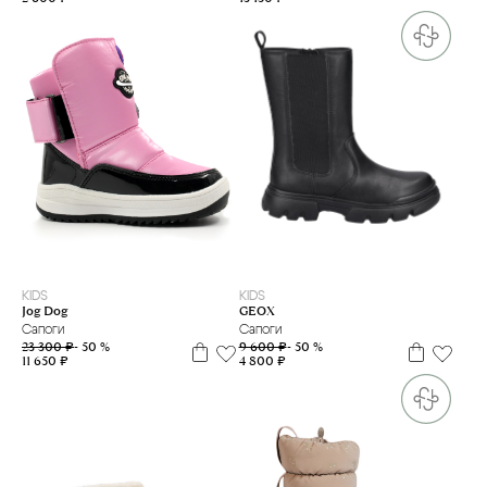
31
39
25
26
28
KIDS
KIDS
GEOX
Jog Dog
Сапоги
Сапоги
9 600 ₽
- 50 %
23 300 ₽
- 50 %
4 800 ₽
11 650 ₽