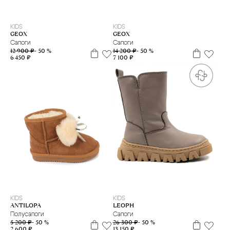
28
30
31
33
35
36
37
38
39
31
33
34
37
KIDS
KIDS
GEOX
GEOX
Сапоги
Сапоги
12 900 ₽
- 50 %
14 200 ₽
- 50 %
6 450 ₽
7 100 ₽
24
25
26
28
29
30
31
32
33
34
36
36
KIDS
KIDS
LEOPH
ANTILOPA
Сапоги
Полусапоги
26 300 ₽
- 50 %
5 200 ₽
- 50 %
13 150 ₽
2 600 ₽