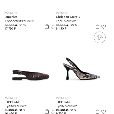
41
37
38
40
WOMEN
WOMEN
Amenica
Christian Lacroix
Кроссовки женские
Кеды женские
35 500 ₽
- 50 %
28 300 ₽
- 50 %
17 750 ₽
14 150 ₽
41
35
36
37
39
WOMEN
WOMEN
TIFFI S.r.l.
TIFFI S.r.l.
Туфли женские
Туфли женские
21 300 ₽
- 50 %
19 500 ₽
- 50 %
10 650 ₽
9 750 ₽