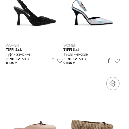
35
36
38
40
35
37
38
39
WOMEN
WOMEN
TIFFI S.r.l.
TIFFI S.r.l.
Туфли женские
Туфли женские
22 900 ₽
- 50 %
19 300 ₽
- 50 %
11 450 ₽
9 650 ₽