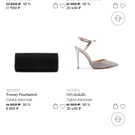
41 300 ₽
- 50 %
35 800 ₽
- 50 %
20 650 ₽
17 900 ₽
37
38
WOMEN
WOMEN
NINALILOU
Twenty Fourhaitch
Туфли женские
Сумка женская
41 300 ₽
- 50 %
16 800 ₽
- 50 %
20 650 ₽
8 400 ₽