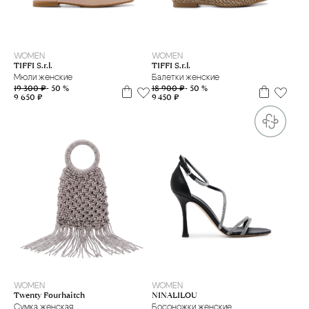
39
35
37
40
WOMEN
WOMEN
TIFFI S.r.l.
TIFFI S.r.l.
Мюли женские
Балетки женские
19 300 ₽
- 50 %
18 900 ₽
- 50 %
9 650 ₽
9 450 ₽
35
39
40
WOMEN
WOMEN
NINALILOU
Twenty Fourhaitch
Босоножки женские
Сумка женская