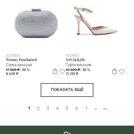
35
37
38
40
WOMEN
WOMEN
NINALILOU
Twenty Fourhaitch
Туфли женские
Сумка женская
42 300 ₽
- 50 %
17 300 ₽
- 50 %
21 150 ₽
8 650 ₽
ПОКАЗАТЬ ЕЩЁ
1
2
3
4
5
6
7
>
>>