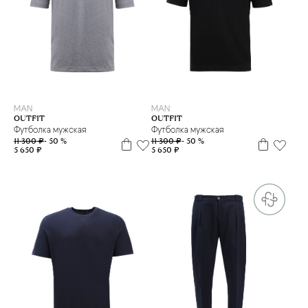
L
XXL
L
M
XL
MAN
MAN
OUTFIT
OUTFIT
Футболка мужская
Футболка мужская
11 300 ₽
- 50 %
11 300 ₽
- 50 %
5 650 ₽
5 650 ₽