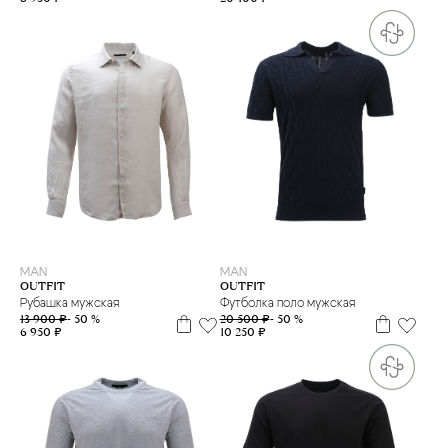
L
M
XL
L
M
XL
MAN
MAN
OUTFIT
OUTFIT
Рубашка мужская
Футболка поло мужская
13 900 ₽
- 50 %
20 500 ₽
- 50 %
6 950 ₽
10 250 ₽