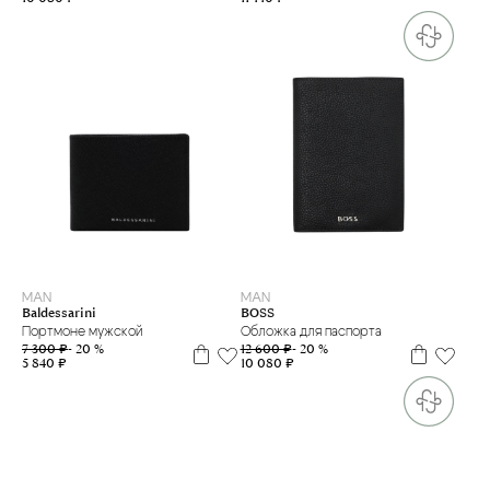
one size
MAN
MAN
Baldessarini
BOSS
Портмоне мужской
Обложка для паспорта
7 300 ₽
- 20 %
12 600 ₽
- 20 %
5 840 ₽
10 080 ₽