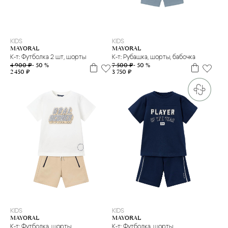
3 г
4 г.
6 м
9 м
12 м
2 г
3 г
9 м
18 м
KIDS
KIDS
MAYORAL
MAYORAL
К-т: Футболка 2 шт, шорты
К-т: Рубашка, шорты, бабочка
4 900 ₽
- 50 %
7 500 ₽
- 50 %
2 450 ₽
3 750 ₽
6 л
10 л
KIDS
KIDS
MAYORAL
MAYORAL
К-т: Футболка, шорты
К-т: Футболка, шорты