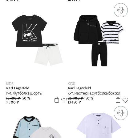
12 м
18 м
2 г
4 г.
5 л
9 м
12 м
18 м
KIDS
KIDS
Karl Lagerfeld
Karl Lagerfeld
К-т: Футболка,шорты
К-т: мастерка,футболка,брюки
15 400 ₽
- 50 %
26 900 ₽
- 50 %
7 700 ₽
13 450 ₽