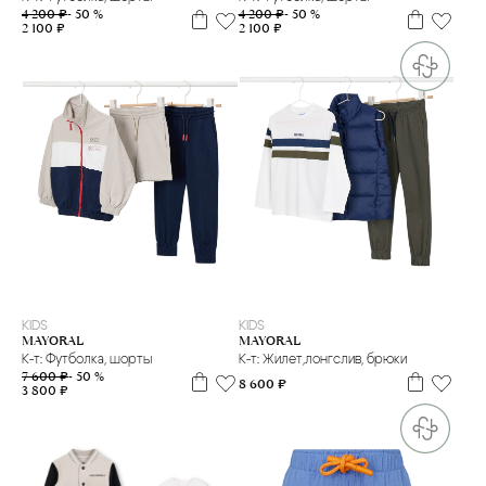
4 200 ₽
- 50 %
4 200 ₽
- 50 %
2 100 ₽
2 100 ₽
4 г.
2 г
3 г
4 г.
KIDS
KIDS
MAYORAL
MAYORAL
К-т: Жилет,лонгслив, брюки
К-т: Футболка, шорты
7 600 ₽
- 50 %
8 600 ₽
3 800 ₽