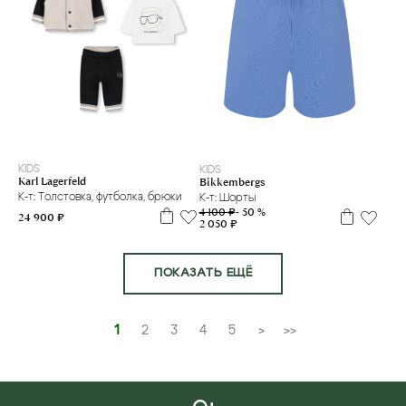
2 г
9 м
12 м
2 г
KIDS
KIDS
Karl Lagerfeld
Bikkembergs
К-т: Толстовка, футболка, брюки
К-т: Шорты
4 100 ₽
- 50 %
24 900 ₽
2 050 ₽
ПОКАЗАТЬ ЕЩЁ
1
2
3
4
5
>
>>