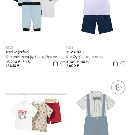
2 г
6 м
9 м
12 м
18 м
10 л
KIDS
KIDS
Karl Lagerfeld
MAYORAL
К-т: мастерка,футболка,брюки
К-т: Футболка, шорты
25 700 ₽
- 50 %
5 200 ₽
- 50 %
12 850 ₽
2 600 ₽