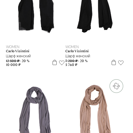
85*200
70*190
WOMEN
WOMEN
Carlo Visintini
Carlo Visintini
Шарф женский
Шарф женский
12 500 ₽
- 20 %
7 200 ₽
- 20 %
10 000 ₽
5 760 ₽