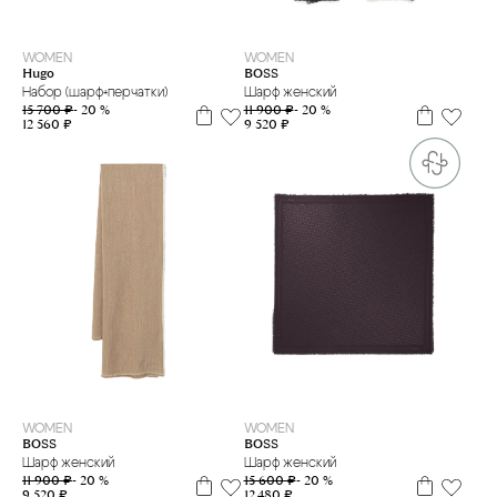
one size
one size
WOMEN
WOMEN
Hugo
BOSS
Набор (шарф+перчатки)
Шарф женский
15 700 ₽
- 20 %
11 900 ₽
- 20 %
12 560 ₽
9 520 ₽
one size
one size
WOMEN
WOMEN
BOSS
BOSS
Шарф женский
Шарф женский
11 900 ₽
- 20 %
15 600 ₽
- 20 %
9 520 ₽
12 480 ₽