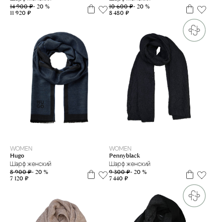
10 600 ₽
- 20 %
14 900 ₽
- 20 %
8 480 ₽
11 920 ₽
one size
one size
WOMEN
WOMEN
Hugo
Pennyblack
Шарф женский
Шарф женский
8 900 ₽
- 20 %
9 300 ₽
- 20 %
7 120 ₽
7 440 ₽