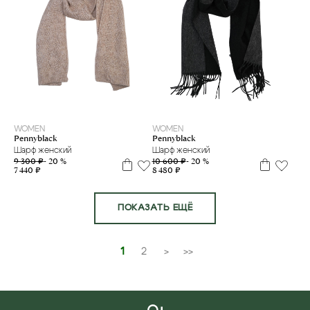
one size
one size
WOMEN
WOMEN
Pennyblack
Pennyblack
Шарф женский
Шарф женский
9 300 ₽
- 20 %
10 600 ₽
- 20 %
7 440 ₽
8 480 ₽
ПОКАЗАТЬ ЕЩЁ
1
2
>
>>