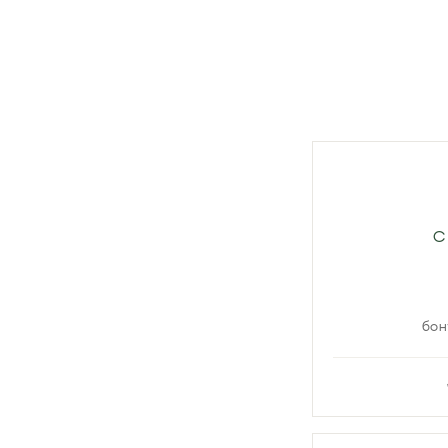
C
бон