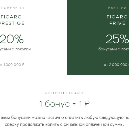
УРОВЕНЬ III
ВЫСШИЙ
FIGARO
FIGARO
PRESTIGE
PRIVÉ
20%
25
усами с покупки
бонусами с пок
от 1 000 000 ₽
от 2 000 000 
БОНУСЫ FIGARO
1 бонус = 1 ₽
ными бонусами можно частично оплатить любую следующую по
сверху продолжать копить с финальной оплаченной суммы.