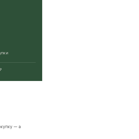
%
упки
₽
купку — а