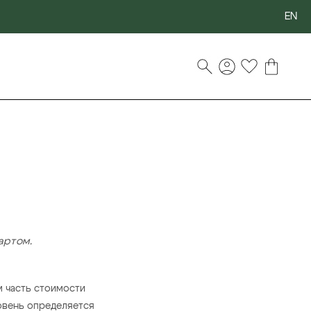
EN
артом.
 часть стоимости
овень определяется