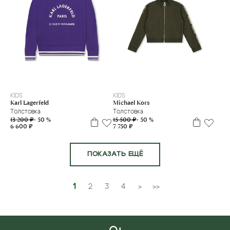
5 л
6 л
8 л
12 л
16 л
14 л
KIDS
KIDS
Karl Lagerfeld
Michael Kors
Толстовка
Толстовка
13 200 ₽
- 50 %
15 500 ₽
- 50 %
6 600 ₽
7 750 ₽
ПОКАЗАТЬ ЕЩЁ
1
2
3
4
>
>>