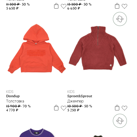
11 300 ₽
- 50 %
13 300 ₽
- 50 %
5 650 ₽
6 650 ₽
2 г
3 г.
4 г.
6 л
8 л
10 л
12+
14 л
12 м
KIDS
KIDS
Dondup
Sproet&Sprout
Толстовка
Джемпер
15 900 ₽
- 70 %
10 500 ₽
- 50 %
4 770 ₽
5 250 ₽