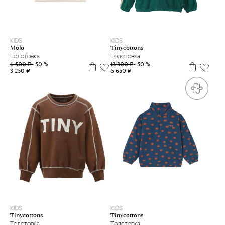
74
80
3 г
KIDS
KIDS
Molo
Tinycottons
Толстовка
Толстовка
6 500 ₽
- 50 %
13 300 ₽
- 50 %
3 250 ₽
6 650 ₽
4 г.
8 л
12 л
3 г
KIDS
KIDS
Tinycottons
Tinycottons
Толстовка
Толстовка