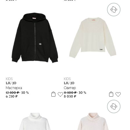
XL
XS
8 л
10 л
14 л
16 л
KIDS
KIDS
LIU JO
LIU JO
Мастерка
Свитер
12 500 ₽
- 50 %
11 500 ₽
- 30 %
6 250 ₽
8 050 ₽