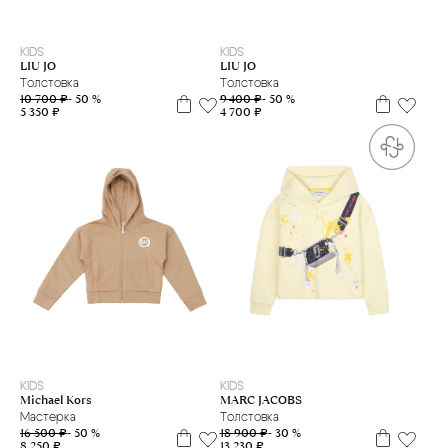
M
XS
XXS
L
M
KIDS
KIDS
LIU JO
LIU JO
Толстовка
Толстовка
10 700 ₽
- 50 %
9 400 ₽
- 50 %
5 350 ₽
4 700 ₽
6 л
8 л
10 л
12 л
4 г.
5 л
6 л
8 л
10 л
12 л
12+
KIDS
KIDS
Michael Kors
MARC JACOBS
Мастерка
Толстовка
16 500 ₽
- 50 %
18 900 ₽
- 30 %
8 250 ₽
13 230 ₽