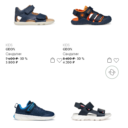
20
21
22
25
26
27
28
29
31
32
33
34
35
KIDS
KIDS
GEOX
GEOX
Сандалии
Сандалии
7 600 ₽
- 50 %
8 400 ₽
- 50 %
3 800 ₽
4 200 ₽