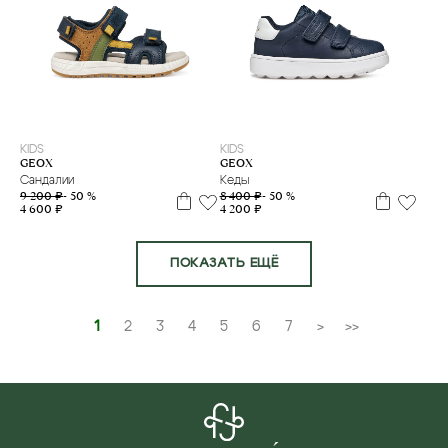
29
30
32
33
34
35
36
37
38
20
21
22
23
24
25
26
27
KIDS
KIDS
GEOX
GEOX
Сандалии
Кеды
9 200 ₽
- 50 %
8 400 ₽
- 50 %
4 600 ₽
4 200 ₽
ПОКАЗАТЬ ЕЩЁ
1
2
3
4
5
6
7
>
>>