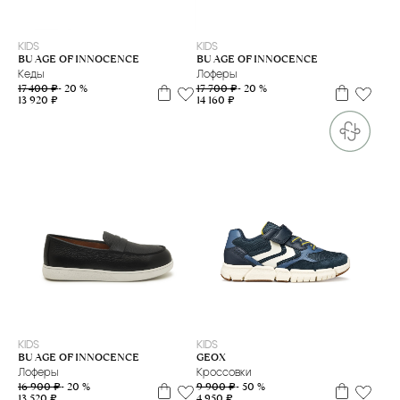
30
32
35
36
35
36
37
38
KIDS
KIDS
BU AGE OF INNOCENCE
BU AGE OF INNOCENCE
Кеды
Лоферы
17 400 ₽
- 20 %
17 700 ₽
- 20 %
13 920 ₽
14 160 ₽
28
29
31
32
33
34
35
36
37
38
29
30
31
32
33
34
35
36
37
38
39
KIDS
KIDS
BU AGE OF INNOCENCE
GEOX
Лоферы
Кроссовки
16 900 ₽
- 20 %
9 900 ₽
- 50 %
13 520 ₽
4 950 ₽