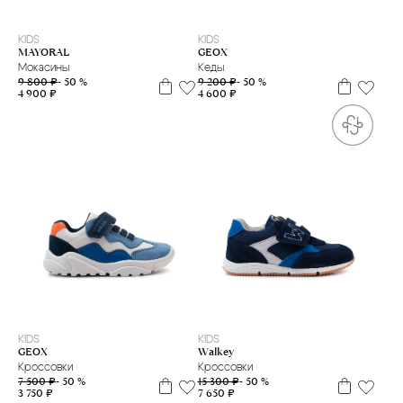
31
32
33
36
37
38
27
28
29
30
31
32
33
34
36
37
38
39
KIDS
KIDS
MAYORAL
GEOX
Мокасины
Кеды
9 800 ₽
- 50 %
9 200 ₽
- 50 %
4 900 ₽
4 600 ₽
21
24
26
21
22
23
24
25
26
27
28
KIDS
KIDS
GEOX
Walkey
Кроссовки
Кроссовки
7 500 ₽
- 50 %
15 300 ₽
- 50 %
3 750 ₽
7 650 ₽