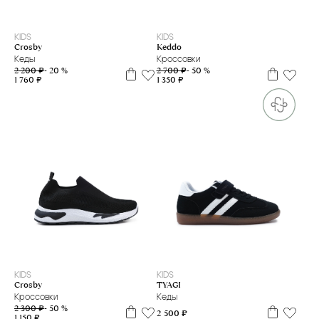
30
32
33
34
35
39
40
41
42
KIDS
KIDS
Crosby
Keddo
Кеды
Кроссовки
2 200 ₽
- 20 %
2 700 ₽
- 50 %
1 760 ₽
1 350 ₽
39
42
34
35
37
38
39
40
41
KIDS
KIDS
Crosby
TYAGI
Кроссовки
Кеды
2 300 ₽
- 50 %
2 500 ₽
1 150 ₽