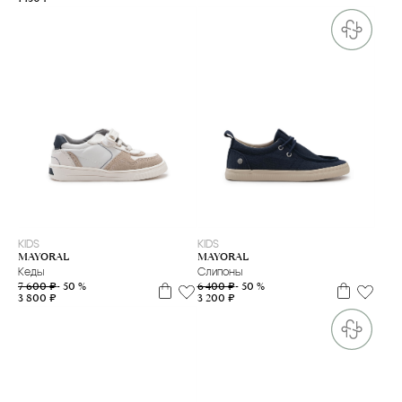
20
21
23
25
26
29
31
KIDS
KIDS
MAYORAL
MAYORAL
Кеды
Слипоны
7 600 ₽
- 50 %
6 400 ₽
- 50 %
3 800 ₽
3 200 ₽