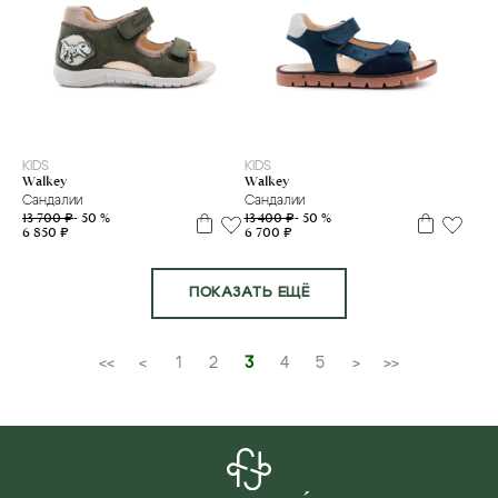
19
20
22
23
24
25
26
20
22
23
24
25
26
27
28
29
KIDS
KIDS
Walkey
Walkey
Сандалии
Сандалии
13 700 ₽
- 50 %
13 400 ₽
- 50 %
6 850 ₽
6 700 ₽
ПОКАЗАТЬ ЕЩЁ
<<
<
1
2
3
4
5
>
>>