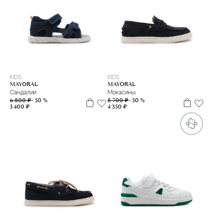
20
22
23
24
28
29
30
38
KIDS
KIDS
MAYORAL
MAYORAL
Сандалии
Мокасины
6 800 ₽
- 50 %
8 700 ₽
- 50 %
3 400 ₽
4 350 ₽