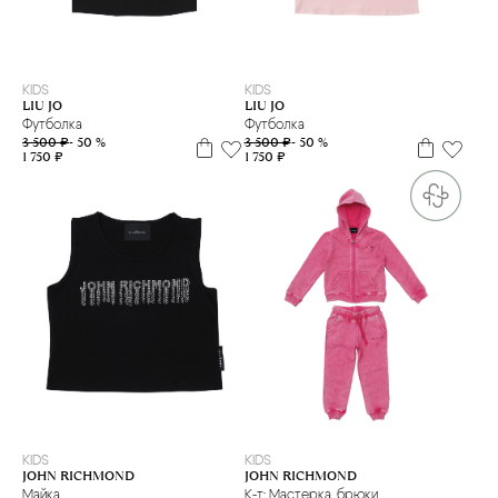
L
M
S
XS
XXS
M
S
XS
XXS
KIDS
KIDS
LIU JO
LIU JO
Футболка
Футболка
3 500 ₽
- 50 %
3 500 ₽
- 50 %
1 750 ₽
1 750 ₽
8 л
10 л
12 л
14 л
16 л
3 г
18 м
KIDS
KIDS
JOHN RICHMOND
JOHN RICHMOND
Майка
К-т: Мастерка, брюки