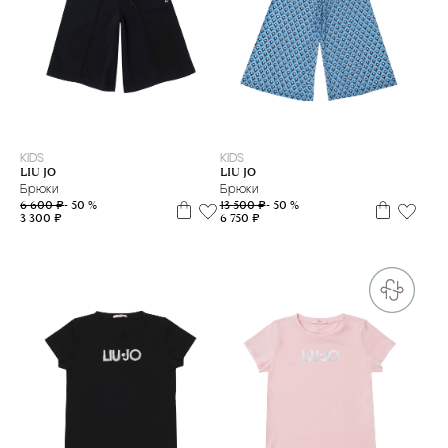
L
XS
L
M
XXS
KIDS
KIDS
LIU JO
LIU JO
Брюки
Брюки
6 600 ₽
- 50 %
13 500 ₽
- 50 %
3 300 ₽
6 750 ₽