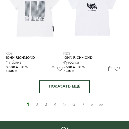
6 л
8 л
10 л
12 л
14 л
16 л
2 г
12 м
18 м
KIDS
KIDS
JOHN RICHMOND
JOHN RICHMOND
Футболка
Футболка
8 800 ₽
- 50 %
5 500 ₽
- 50 %
4 400 ₽
2 750 ₽
ПОКАЗАТЬ ЕЩЁ
1
2
3
4
5
6
7
>
>>