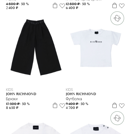
4 800 ₽
- 50 %
12 800 ₽
- 50 %
2 400 ₽
6 400 ₽
8 л
10 л
12 л
16 л
6 л
10 л
12 л
14 л
16 л
KIDS
KIDS
JOHN RICHMOND
JOHN RICHMOND
Брюки
Футболка
17 300 ₽
- 50 %
9 400 ₽
- 50 %
8 650 ₽
4 700 ₽