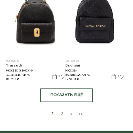
WOMEN
WOMEN
Trussardi
Baldinini
Рюкзак женский
Рюкзак
37 500 ₽
- 50 %
35 800 ₽
- 50 %
18 750 ₽
17 900 ₽
ПОКАЗАТЬ ЕЩЁ
1
2
>
>>