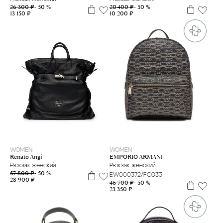
20 400 ₽
- 50 %
26 300 ₽
- 50 %
10 200 ₽
13 150 ₽
WOMEN
WOMEN
Renato Angi
EMPORIO ARMANI
Рюкзак женский
Рюкзак женский
57 800 ₽
- 50 %
EW000372/FC033
28 900 ₽
46 700 ₽
- 50 %
23 350 ₽