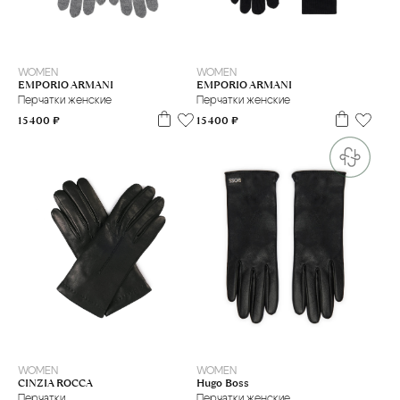
M
L
M
S
WOMEN
WOMEN
EMPORIO ARMANI
EMPORIO ARMANI
Перчатки женские
Перчатки женские
15 400 ₽
15 400 ₽
L
M
7
7.5
8
8.5
WOMEN
WOMEN
Hugo Boss
CINZIA ROCCA
Перчатки женские
Перчатки