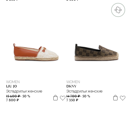
35
40
35
40
WOMEN
WOMEN
LIU JO
DKNY
Эспадрильи женские
Эспадрильи женские
15 600 ₽
- 50 %
14 700 ₽
- 50 %
7 800 ₽
7 350 ₽