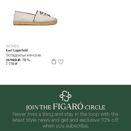
40
WOMEN
Karl Lagerfeld
Эспадрильи женские
25 900 ₽
- 70 %
7 770 ₽
FIGARÓ
JOIN THE
CIRCLE
Never miss a thing and stay in the loop with the
latest style news and
get and exclusive 10% off
when you subscribe.