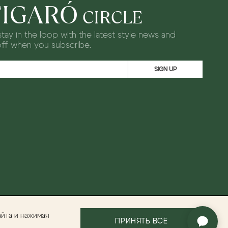
FIGARÓ
CIRCLE
tay in the loop with the latest style news and
off when you subscribe.
SIGN UP
айта и нажимая
ПРИНЯТЬ ВСЁ