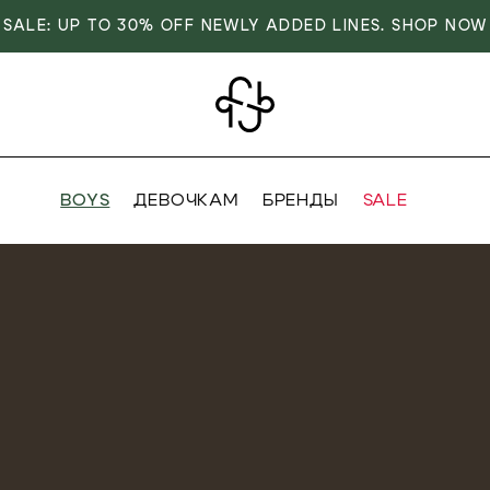
SALE: UP TO 30% OFF NEWLY ADDED LINES. SHOP NOW
BOYS
ДЕВОЧКАМ
БРЕНДЫ
SALE
VER
OVER
RIVALS
RRIVALS
IALS
IALS
IVES
SIVES
 FASHION
T FASHION