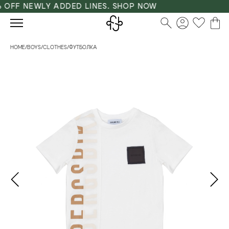
OFF NEWLY ADDED LINES. SHOP NOW
HOME
/
BOYS
/
CLOTHES
/
ФУТБОЛКА