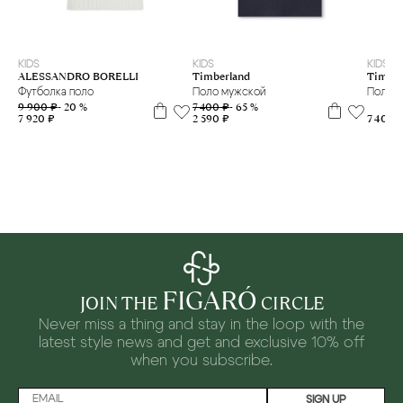
10
16
7 л
9
10 л
11 л
12 л
13 л
14 л
KIDS
KIDS
KIDS
Timberland
Timber
ALESSANDRO BORELLI
Поло мужской
Поло 
Футболка поло
7 400 ₽
- 65 %
9 900 ₽
- 20 %
2 590 ₽
7 400 
7 920 ₽
FIGARÓ
JOIN THE
CIRCLE
Never miss a thing and stay in the loop with the
latest style news and
get and exclusive 10% off
when you subscribe.
SIGN UP