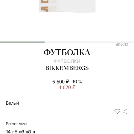
BK3610
BIKKEMBERGS
ФУТБОЛКА
ФУТБОЛКИ
BIKKEMBERGS
- 30 %
6 600 ₽
4 620 ₽
Белый
Select size
14 л
5 л
6 л
8 л