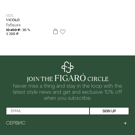
12 л
KIDS
VICOLO
Рубашка
10 400 ₽
- 50 %
5 200 ₽
FIGARÓ
JOIN THE
CIRCLE
Never miss a thing and stay in the loop with the
latest style news and
get and exclusive 10% off
when you subscribe.
SIGN UP
+
СЕРВИС
LOYALTY PROGRAM