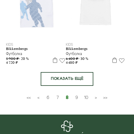
4
5
6
7
8
10
12
14
16
16+
4 г.
5 л
6 л
7 л
12 л
16 л
г.
л
л
л
л
л
л
л
л
KIDS
KIDS
Bikkembergs
Bikkembergs
Футболка
Футболка
5 900 ₽
- 20 %
6 400 ₽
- 30 %
4 720 ₽
4 480 ₽
ПОКАЗАТЬ ЕЩЁ
<<
<
6
7
8
9
10
>
>>