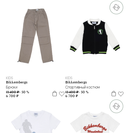
5 л
6 л
8 л
10 л
14 л
16 л
16+
2 г
6 м
9 м
KIDS
KIDS
Bikkembergs
Bikkembergs
Брюки
Спортивный костюм
13 400 ₽
- 50 %
13 400 ₽
- 50 %
6 700 ₽
6 700 ₽