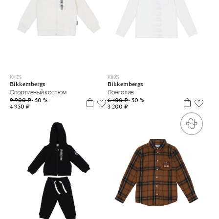
2 г
3 г
4 г.
6 м
9 м
18 м
4 г.
6 л
7 л
8 л
10 л
14 л
16 л
16+
KIDS
KIDS
Bikkembergs
Bikkembergs
Спортивный костюм
Лонгслив
9 900 ₽
- 50 %
6 400 ₽
- 50 %
4 950 ₽
3 200 ₽