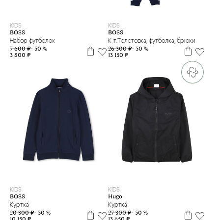
4 г.
5 л
8 л
10 л
12 л
14 л
9 м
KIDS
KIDS
BOSS
BOSS
Набор футболок
К-т:Толстовка, футболка, брюки
7 600 ₽
- 50 %
26 300 ₽
- 50 %
3 800 ₽
13 150 ₽
6 л.
8 л
10 л
12 л
16 л
6 л.
8 л
10 л
16 л
KIDS
KIDS
BOSS
Hugo
Куртка
Куртка
20 300 ₽
- 50 %
27 300 ₽
- 50 %
10 150 ₽
13 650 ₽