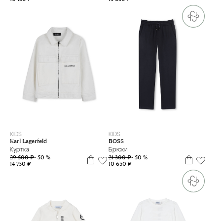
6 л
8 л
10 л
12 л
8 л
10 л
14 л
16 л
KIDS
KIDS
Karl Lagerfeld
BOSS
Куртка
Брюки
29 500 ₽
- 50 %
21 300 ₽
- 50 %
14 750 ₽
10 650 ₽