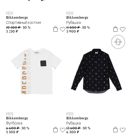
6 м
12 м
4 г.
6 л
7 л
8 л
10 л
12 л
14 л
16 л
KIDS
KIDS
Bikkembergs
Bikkembergs
Спортивный костюм
Рубашка
10 500 ₽
- 50 %
11 800 ₽
- 50 %
5 250 ₽
5 900 ₽
4
5
6
7
8
10
12
14
16
16+
5 л
6 л
8 л
14 л
г.
л
л
л
л
л
л
л
л
KIDS
KIDS
Bikkembergs
Bikkembergs
Футболка
Рубашка
6 600 ₽
- 50 %
12 600 ₽
- 50 %
3 300 ₽
6 300 ₽