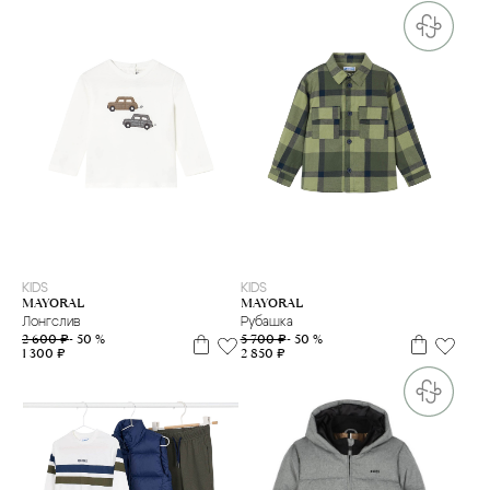
2 г
4 г.
6 л
7 л
KIDS
KIDS
MAYORAL
MAYORAL
Лонгслив
Рубашка
2 600 ₽
- 50 %
5 700 ₽
- 50 %
1 300 ₽
2 850 ₽