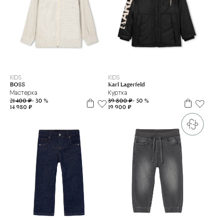
10 л
14 л
6 л
8 л
KIDS
KIDS
BOSS
Karl Lagerfeld
Мастерка
Куртка
21 400 ₽
- 30 %
39 800 ₽
- 50 %
14 980 ₽
19 900 ₽