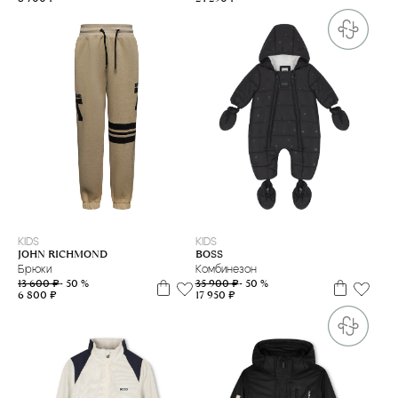
6 м
4 г.
10 л
14 л
16 л
KIDS
KIDS
BOSS
JOHN RICHMOND
Комбинезон
Брюки
35 900 ₽
- 50 %
13 600 ₽
- 50 %
17 950 ₽
6 800 ₽