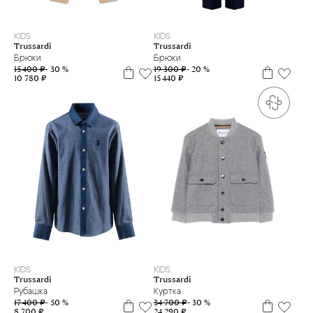
6 л
8 л
10 л
12 л
6 л
12 л
14 л
16 л
KIDS
KIDS
Trussardi
Trussardi
Брюки
Брюки
15 400 ₽
- 30 %
19 300 ₽
- 20 %
10 780 ₽
15 440 ₽
10 л
12 л
10 л
12 л
14 л
KIDS
KIDS
Trussardi
Trussardi
Рубашка
Куртка
17 400 ₽
- 50 %
34 700 ₽
- 30 %
8 700 ₽
24 290 ₽