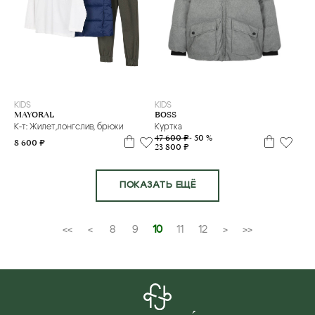
8 л
4 г.
KIDS
KIDS
BOSS
MAYORAL
Куртка
К-т: Жилет,лонгслив, брюки
47 600 ₽
- 50 %
8 600 ₽
23 800 ₽
ПОКАЗАТЬ ЕЩЁ
<<
<
8
9
10
11
12
>
>>