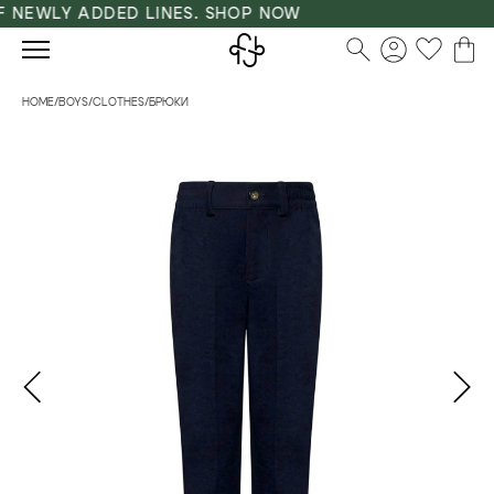
NEWLY ADDED LINES. SHOP NOW
HOME
/
BOYS
/
CLOTHES
/
БРЮКИ