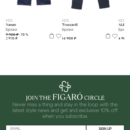
3 г.
4 г.
6 л
14 л
16 л
KIDS
KIDS
KIDS
Nanan
ALESS
Trussardi
Брюки
Брюки
Брюки
9 900 ₽
- 70 %
2 970 ₽
4 900 
14 900 ₽
FIGARÓ
JOIN THE
CIRCLE
Never miss a thing and stay in the loop with the
latest style news and
get and exclusive 10% off
when you subscribe.
SIGN UP