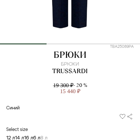
TBA25089PA
TRUSSARDI
БРЮКИ
БРЮКИ
TRUSSARDI
- 20 %
19 300 ₽
15 440 ₽
Синий
Select size
12 л
14 л
16 л
6 л
8 л