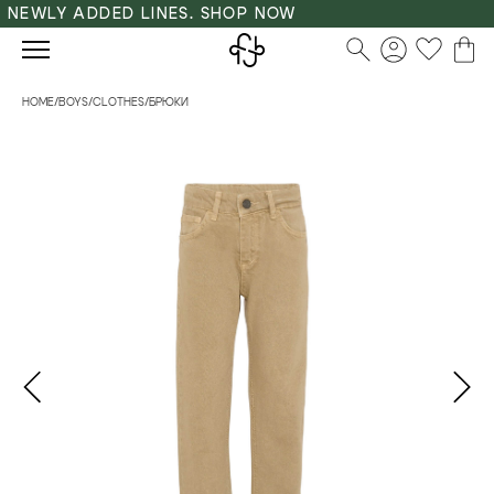
NEWLY ADDED LINES. SHOP NOW
HOME
/
BOYS
/
CLOTHES
/
БРЮКИ