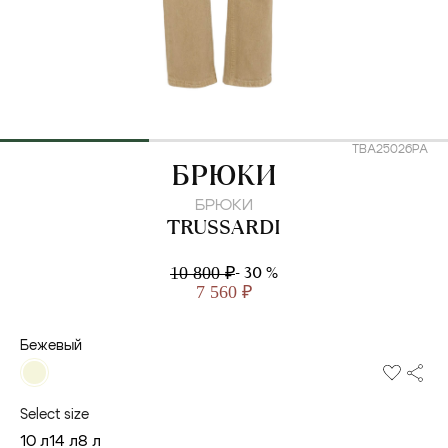
TBA25026PA
TRUSSARDI
БРЮКИ
БРЮКИ
TRUSSARDI
- 30 %
10 800 ₽
7 560 ₽
Бежевый
Select size
10 л
14 л
8 л