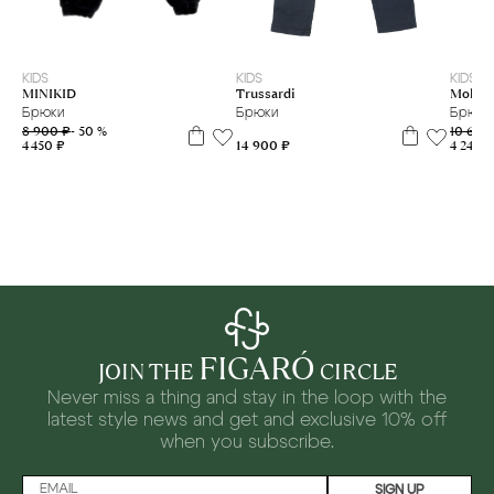
2-3 г
6 л
14 л
16 л
KIDS
KIDS
KIDS
MINIKID
Trussardi
Molo
Брюки
Брюки
Брюки
8 900 ₽
- 50 %
10 600
4 450 ₽
14 900 ₽
4 240 ₽
FIGARÓ
JOIN THE
CIRCLE
Never miss a thing and stay in the loop with the
latest style news and
get and exclusive 10% off
when you subscribe.
SIGN UP