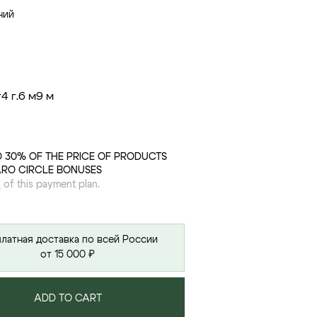
ний
г
4 г.
6 м
9 м
O 30% OF THE PRICE OF PRODUCTS
ARO CIRCLE BONUSES
s
of this payment plan.
латная доставка по всей России
от 15 000 ₽
ADD TO CART