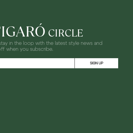
FIGARÓ
CIRCLE
tay in the loop with the latest style news and
off when you subscribe.
SIGN UP