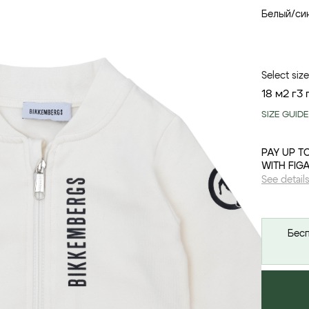
Белый/си
Select size
18 м
2 г
3 
SIZE GUIDE
PAY UP T
WITH FIG
See detail
Бесп