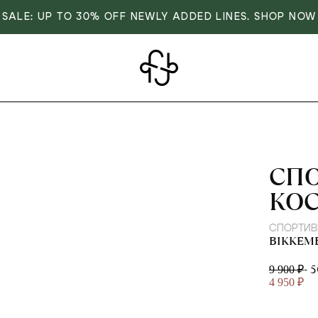
SALE: UP TO 30% OFF NEWLY ADDED LINES. SHOP NOW
BIK
СП
КО
СПОРТИ
BIKKEM
- 
9 900 ₽
4 950 ₽