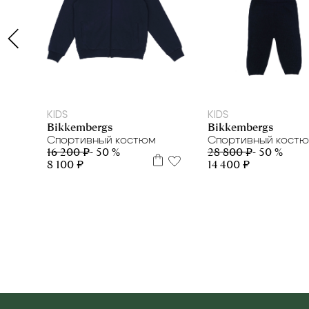
7 л
16 л
16+
2 г
3 г
4 г.
9 м
12 м
1
KIDS
KIDS
Bikkembergs
Bikkembergs
Спортивный костюм
Спортивный кост
16 200 ₽
- 50 %
28 800 ₽
- 50 %
8 100 ₽
14 400 ₽