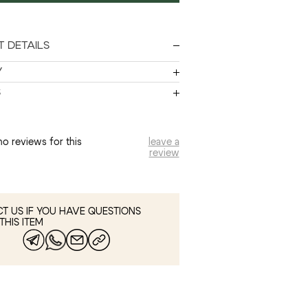
 DETAILS
Y
S
no reviews for this
leave a
review
T US IF YOU HAVE QUESTIONS
THIS ITEM