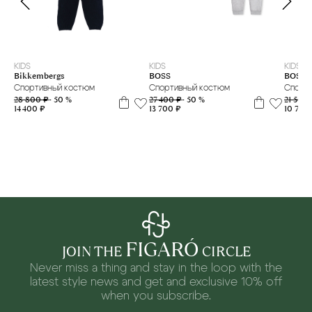
2 г
3 г
4 г.
9 м
12 м
18 м
4 г.
6 л
10 л
12 л
KIDS
KIDS
KIDS
Bikkembergs
BOSS
BOSS
Спортивный костюм
Спортивный костюм
Спорт
28 800 ₽
- 50 %
27 400 ₽
- 50 %
21 500
14 400 ₽
13 700 ₽
10 750 
FIGARÓ
JOIN THE
CIRCLE
Never miss a thing and stay in the loop with the
latest style news and
get and exclusive 10% off
when you subscribe.