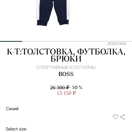
J53051/849
BOSS
К-Т:ТОЛСТОВКА, ФУТБОЛКА,
БРЮКИ
СПОРТИВНЫЕ КОСТЮМЫ
BOSS
- 50 %
26 300 ₽
13 150 ₽
Синий
Select size