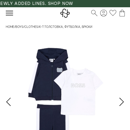
WLY ADDED LINES. SHOP NOW
HOME
/
BOYS
/
CLOTHES
/
К-Т:ТОЛСТОВКА, ФУТБОЛКА, БРЮКИ