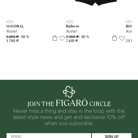
8 л
10 л
12 л
14 л
16 л
122
152
170
176
KIDS
KIDS
KIDS
MAYORAL
Ballover
BOSS
Жилет
Жилет
Жилет
5 400 ₽
- 30 %
3 500 ₽
- 30 %
3 780 ₽
2 450 ₽
25 300
FIGARÓ
JOIN THE
CIRCLE
Never miss a thing and stay in the loop with the
latest style news and
get and exclusive 10% off
when you subscribe.
SIGN UP