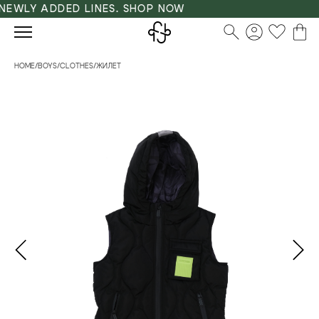
EWLY ADDED LINES. SHOP NOW
HOME
/
BOYS
/
CLOTHES
/
ЖИЛЕТ