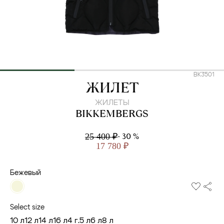
BK3501
BIKKEMBERGS
ЖИЛЕТ
ЖИЛЕТЫ
BIKKEMBERGS
- 30 %
25 400 ₽
17 780 ₽
Бежевый
Select size
10 л
12 л
14 л
16 л
4 г.
5 л
6 л
8 л