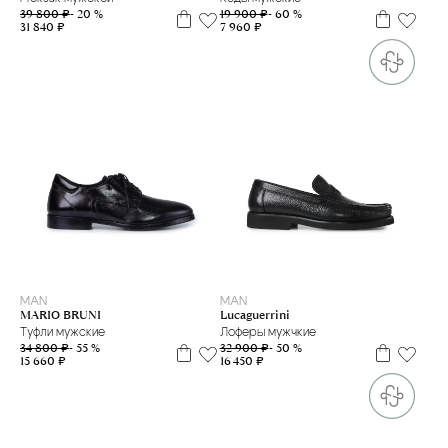
19 900 ₽
- 60 %
39 800 ₽
- 20 %
7 960 ₽
31 840 ₽
44
40,5
MAN
MAN
MARIO BRUNI
Lucaguerrini
Туфли мужские
Лоферы мужчкие
34 800 ₽
- 55 %
32 900 ₽
- 50 %
15 660 ₽
16 450 ₽