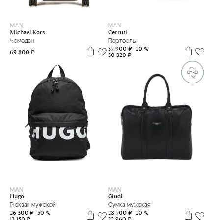
MAN
MAN
Michael Kors
Cerruti
Чемодан
Портфель
37 900 ₽
- 20 %
69 800 ₽
30 320 ₽
MAN
MAN
Giudi
Hugo
Сумка мужская
Рюкзак мужской
28 700 ₽
- 20 %
26 300 ₽
- 50 %
22 960 ₽
13 150 ₽