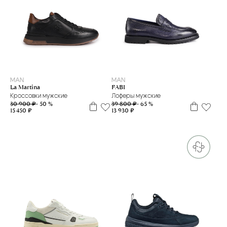
41
39
MAN
MAN
La Martina
FABI
Кроссовки мужские
Лоферы мужские
30 900 ₽
- 50 %
39 800 ₽
- 65 %
15 450 ₽
13 930 ₽