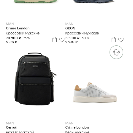
39
43
MAN
MAN
GEOX
Crime London
Кроссовки мужские
Кроссовки мужские
19 900 ₽
- 50 %
20 900 ₽
- 75 %
9 950 ₽
5 225 ₽
43
44
MAN
MAN
Crime London
Cerruti
Кеды мужские
Рюкзак мужской