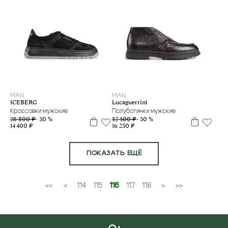
40
41
40
40,5
MAN
MAN
ICEBERG
Lucaguerrini
Кроссовки мужские
Полуботинки мужские
28 800 ₽
- 50 %
32 500 ₽
- 50 %
14 400 ₽
16 250 ₽
ПОКАЗАТЬ ЕЩЁ
<<
<
114
115
116
117
118
>
>>