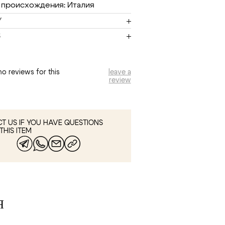
 происхождения: Италия
Y
S
no reviews for this
leave a
review
T US IF YOU HAVE QUESTIONS
THIS ITEM
Я