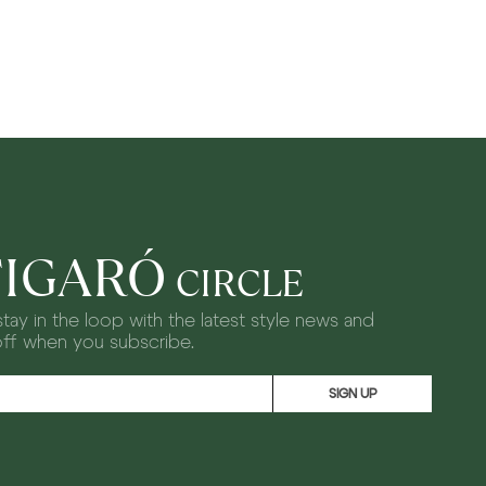
FIGARÓ
CIRCLE
tay in the loop with the latest style news and
off when you subscribe.
SIGN UP