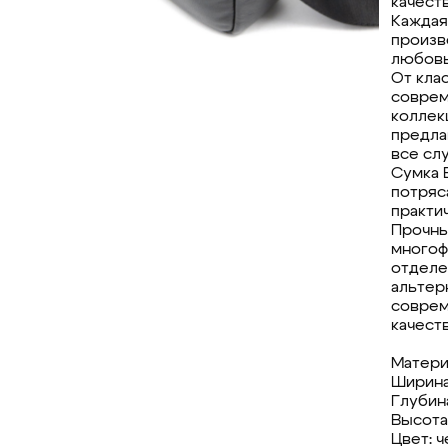
качест
Каждая 
произв
любовь
От кла
соврем
коллек
предла
все слу
Сумка 
потряс
практи
Прочны
многоф
отделе
альтер
соврем
качеств
Матери
Ширина:
Глубина
Высота:
Цвет: 