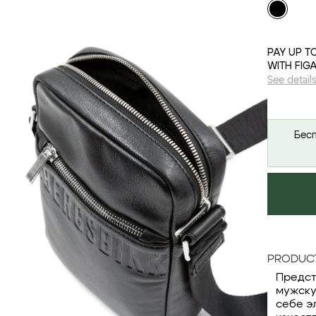
PAY UP T
WITH FIG
See detail
Бесп
PRODUCT
Предст
мужску
себе э