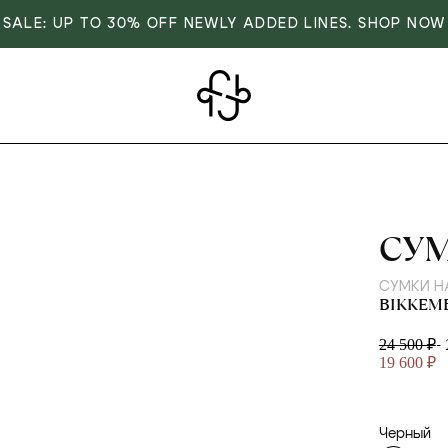
SALE: UP TO 30% OFF NEWLY ADDED LINES. SHOP NOW
BIK
СУ
СУМКИ Н
BIKKEM
-
24 500 ₽
19 600 ₽
Черный