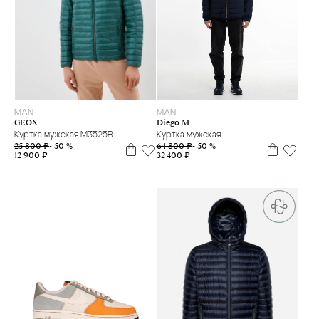
48
52
48
54
MAN
MAN
GEOX
Diego M
Куртка мужская M3525B
Куртка мужская
25 800 ₽
- 50 %
64 800 ₽
- 50 %
12 900 ₽
32 400 ₽