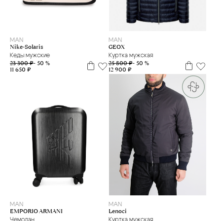
52
54
56
58
41
42,5
43
MAN
MAN
GEOX
Nike-Solaris
Куртка мужская
Кеды мужские
25 800 ₽
- 50 %
23 300 ₽
- 50 %
12 900 ₽
11 650 ₽
50
MAN
MAN
Lenoci
EMPORIO ARMANI
Куртка мужская
Чемодан