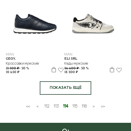
43
39
40
41
43
MAN
MAN
GEOX
ELI SRL
Кроссовки мужские
Кеды мужские
21 300 ₽
- 50 %
36 600 ₽
- 50 %
10 650 ₽
18 300 ₽
ПОКАЗАТЬ ЕЩЁ
<<
<
112
113
114
115
116
>
>>