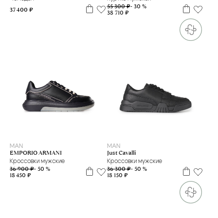
55 300 ₽
- 30 %
37 400 ₽
38 710 ₽
39
40
41
42
43
44
39
42
MAN
MAN
Just Cavalli
EMPORIO ARMANI
Кроссовки мужские
Кроссовки мужские
36 300 ₽
- 50 %
36 900 ₽
- 50 %
18 150 ₽
18 450 ₽