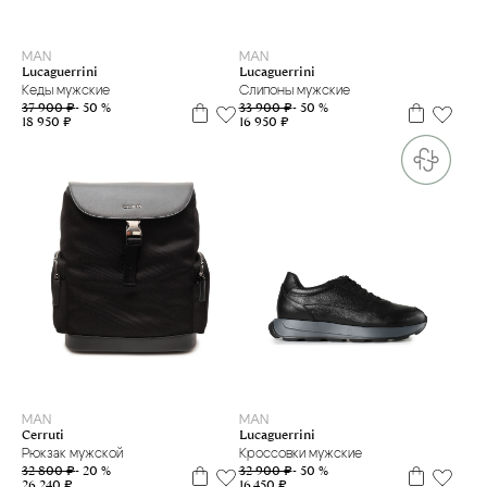
40.5
40
41
41.5
MAN
MAN
Lucaguerrini
Lucaguerrini
Кеды мужские
Слипоны мужские
37 900 ₽
- 50 %
33 900 ₽
- 50 %
18 950 ₽
16 950 ₽
39
MAN
MAN
Cerruti
Lucaguerrini
Рюкзак мужской
Кроссовки мужские
32 800 ₽
- 20 %
32 900 ₽
- 50 %
26 240 ₽
16 450 ₽