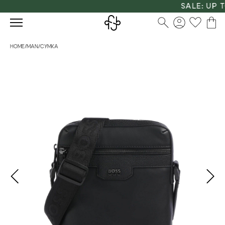
SALE: UP TO
HOME
/
MAN
/
СУМКА