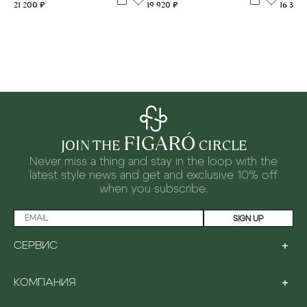
19 920 ₽
21 200 ₽
16 310 
FIGARÓ
JOIN THE
CIRCLE
Never miss a thing and stay in the loop with the
latest style news and
get and exclusive 10% off
when you subscribe.
SIGN UP
+
СЕРВИС
LOYALTY PROGRAM
+
КОМПАНИЯ
PAYMENT
SHIPPING