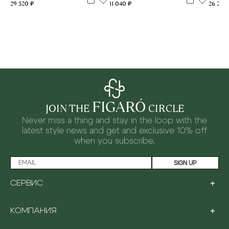
29 520 ₽
26 240
11 040 ₽
FIGARÓ
JOIN THE
CIRCLE
Never miss a thing and stay in the loop with the
latest style news and
get and exclusive 10% off
when you subscribe.
SIGN UP
+
СЕРВИС
LOYALTY PROGRAM
+
КОМПАНИЯ
PAYMENT
SHIPPING