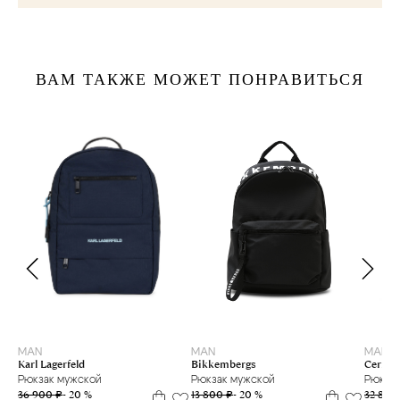
ВАМ ТАКЖЕ МОЖЕТ ПОНРАВИТЬСЯ
MAN
MAN
MAN
Karl Lagerfeld
Cerruti
Bikkembergs
Рюкзак мужской
Рюкзак
Рюкзак мужской
36 900 ₽
- 20 %
32 800
13 800 ₽
- 20 %