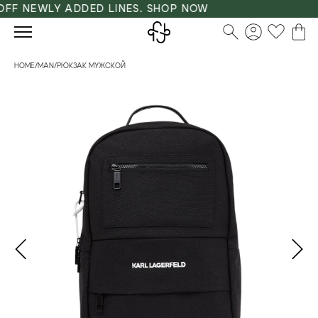
F NEWLY ADDED LINES. SHOP NOW
HOME
/
MAN
/
РЮКЗАК МУЖСКОЙ