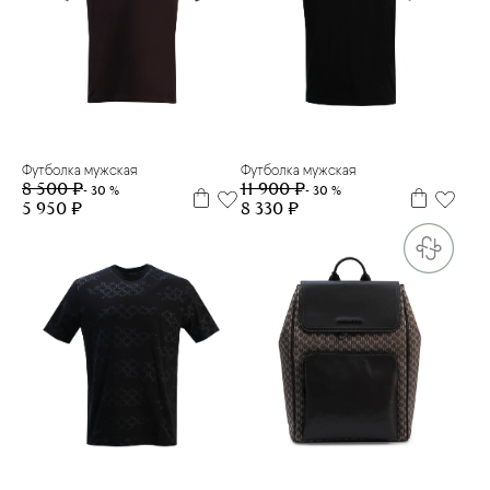
M
L
Футболка мужская
Футболка мужская
8 500 ₽
11 900 ₽
- 30 %
- 30 %
5 950 ₽
8 330 ₽
M
XL
one size