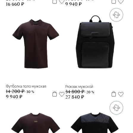
16 660 ₽
9 940 ₽
L
M
one size
Футболка поло мужская
Рюкзак мужской
14 200 ₽
34 800 ₽
- 30 %
- 20 %
9 940 ₽
27 840 ₽