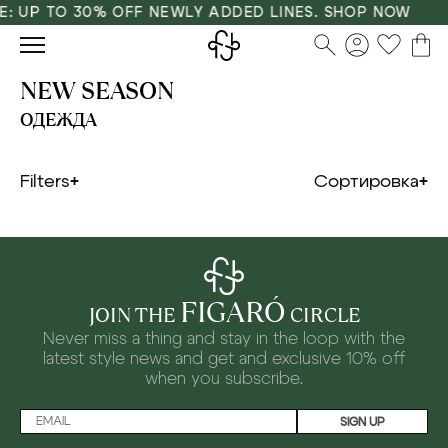
E: UP TO 30% OFF NEWLY ADDED LINES. SHOP NOW
NEW SEASON
ОДЕЖДА
Filters
Сортировка
FIGARÓ
JOIN THE
CIRCLE
Never miss a thing and stay in the loop with the
latest style news and
get and exclusive 10% off
when you subscribe.
SIGN UP