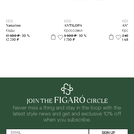
40
29
30
31
32
33
34
35
36
KIDS
KIDS
KIDS
ANTILOPA
Naturino
ANTIL
Кроссовки
Кеды
Кросс
3 500 ₽
- 50 %
17 500 ₽
- 30 %
2 400 
1 750 ₽
12 250 ₽
1 680 ₽
FIGARÓ
JOIN THE
CIRCLE
Never miss a thing and stay in the loop with the
latest style news and
get and exclusive 10% off
when you subscribe.
SIGN UP