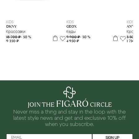
31
33
34
36
37
39
40
41
27
28
29
30
34
35
37
38
39
KIDS
KIDS
KIDS
ANTIL
GEOX
DKNY
Кросс
Кеды
Кроссовки
3 500 
9 900 ₽
- 50 %
18 700 ₽
- 50 %
1 750 ₽
4 950 ₽
9 350 ₽
FIGARÓ
JOIN THE
CIRCLE
Never miss a thing and stay in the loop with the
latest style news and
get and exclusive 10% off
when you subscribe.
SIGN UP