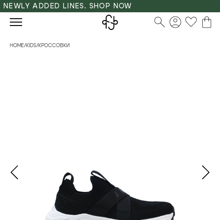
NEWLY ADDED LINES. SHOP NOW
HOME
/
KIDS
/
КРОССОВКИ