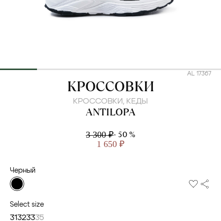
AL 17367
ANTILOPA
КРОССОВКИ
КРОССОВКИ, КЕДЫ
ANTILOPA
- 50 %
3 300 ₽
1 650 ₽
Черный
Select size
31
32
33
35