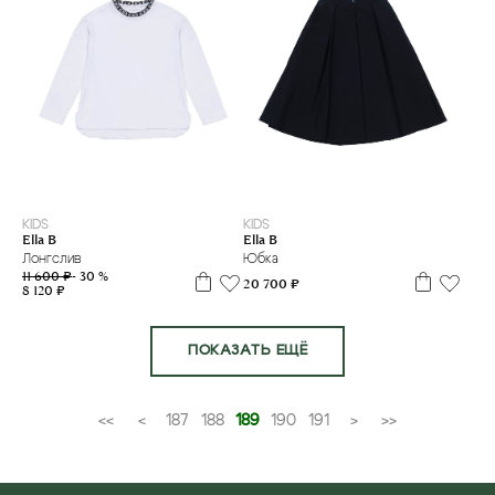
7 л
8 л
10 л
11 л
12 л
13 л
14 л
16 л
8 л
10 л
11 л
12 л
14 л
16 л
KIDS
KIDS
Ella B
Ella B
Лонгслив
Юбка
11 600 ₽
- 30 %
20 700 ₽
8 120 ₽
ПОКАЗАТЬ ЕЩЁ
<<
<
187
188
189
190
191
>
>>