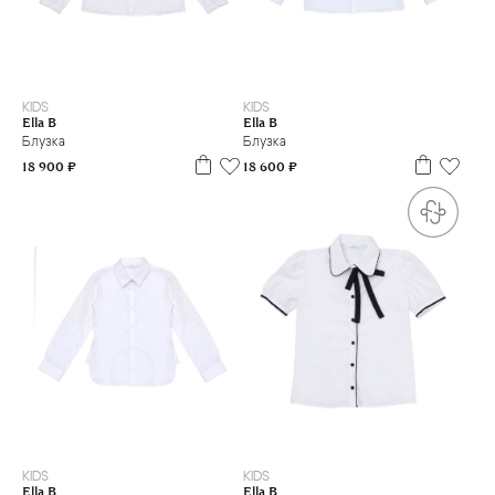
7
8
9
10
11
12
13
14
16
9 л
10 л
11 л
12 л
13 л
14 л
16 л
л
л
л
л
л
л
л
л
л
KIDS
KIDS
Ella B
Ella B
Блузка
Блузка
18 900 ₽
18 600 ₽
7
8
9
10
11
12
13
14
16
7 л
8 л
9 л
10 л
14 л
16 л
л
л
л
л
л
л
л
л
л
KIDS
KIDS
Ella B
Ella B