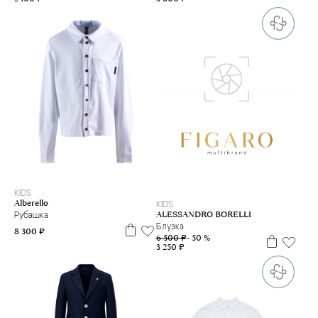
122
128
134
140
146
152
158
164
170
176
8 л
10 л
11 л
12 л
13 л
14
16 л
KIDS
Alberello
KIDS
ALESSANDRO BORELLI
Рубашка
Блузка
8 300 ₽
6 500 ₽
- 50 %
3 250 ₽