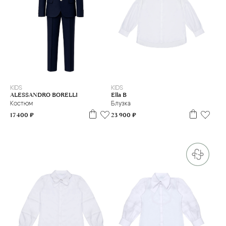
10 л
11
12 л
16 л
7 л
8 л
10 л
11 л
12 л
13 л
14 л
16 л
KIDS
KIDS
ALESSANDRO BORELLI
Ella B
Костюм
Блузка
17 400 ₽
23 900 ₽