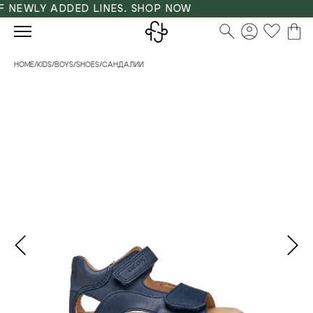
 NEWLY ADDED LINES. SHOP NOW
HOME
/
KIDS
/
BOYS
/
SHOES
/
САНДАЛИИ