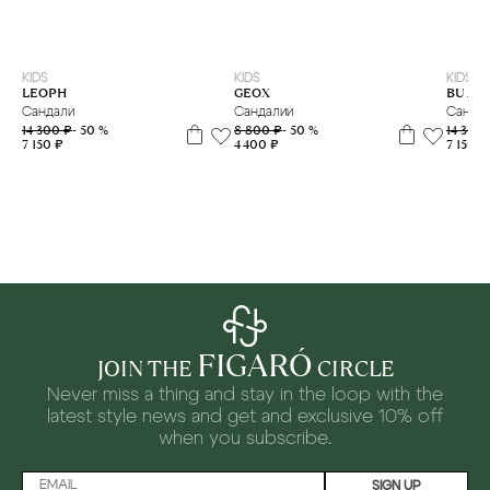
20
21
22
28
29
31
32
KIDS
KIDS
KIDS
LEOPH
BU AG
GEOX
Сандали
Санда
Сандалии
14 300 ₽
- 50 %
14 300
8 800 ₽
- 50 %
7 150 ₽
7 150 ₽
4 400 ₽
FIGARÓ
JOIN THE
CIRCLE
Never miss a thing and stay in the loop with the
latest style news and
get and exclusive 10% off
when you subscribe.
SIGN UP