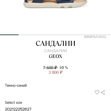
B656PB/C4002
GEOX
САНДАЛИИ
САНДАЛИИ
GEOX
- 50 %
7 600 ₽
3 800 ₽
Темно-синий
Select size
20
21
22
25
26
27