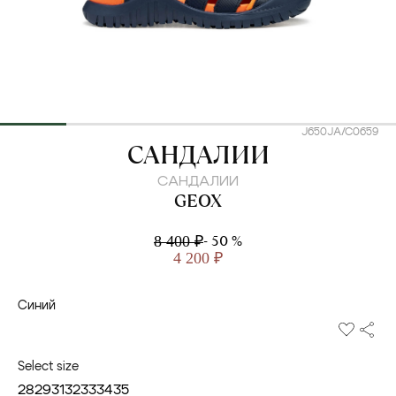
J650JA/C0659
GEOX
САНДАЛИИ
САНДАЛИИ
GEOX
- 50 %
8 400 ₽
4 200 ₽
Синий
Select size
28
29
31
32
33
34
35