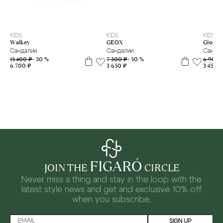
19
22
25
20
22
23
24
25
26
27
28
29
KIDS
KIDS
KIDS
GEOX
Giosep
Walkey
Сандалии
Санда
Сандалии
7 300 ₽
- 50 %
6 900 
13 400 ₽
- 50 %
3 650 ₽
3 450 ₽
6 700 ₽
FIGARÓ
JOIN THE
CIRCLE
Never miss a thing and stay in the loop with the
latest style news and
get and exclusive 10% off
when you subscribe.
SIGN UP