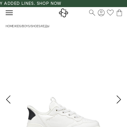
 ADDED LINES. SHOP NOW
HOME
/
KIDS
/
BOYS
/
SHOES
/
КЕДЫ