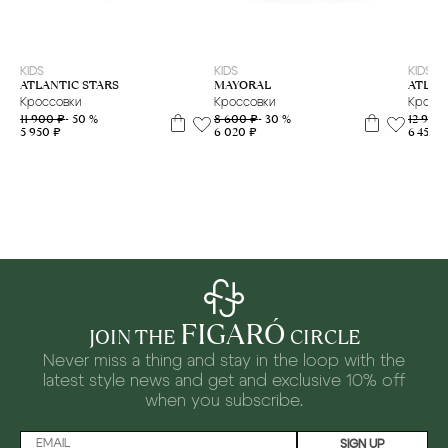
27
29
32
33
35
36
37
38
28
29
31
33
35
KIDS
KIDS
KIDS
MAYORAL
ATLAN
ATLANTIC STARS
Кроссовки
Кросс
Кроссовки
8 600 ₽
- 30 %
12 900
11 900 ₽
- 50 %
6 020 ₽
6 450 ₽
5 950 ₽
FIGARÓ
JOIN THE
CIRCLE
Never miss a thing and stay in the loop with the
latest style news and
get and exclusive 10% off
when you subscribe.
SIGN UP