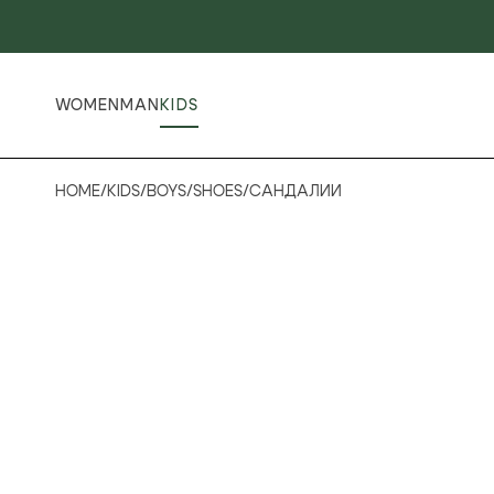
WOMEN
MAN
KIDS
HOME
/
KIDS
/
BOYS
/
SHOES
/
САНДАЛИИ