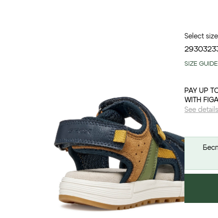
Select size
29
30
32
3
SIZE GUIDE
PAY UP T
WITH FIG
See detail
Бесп