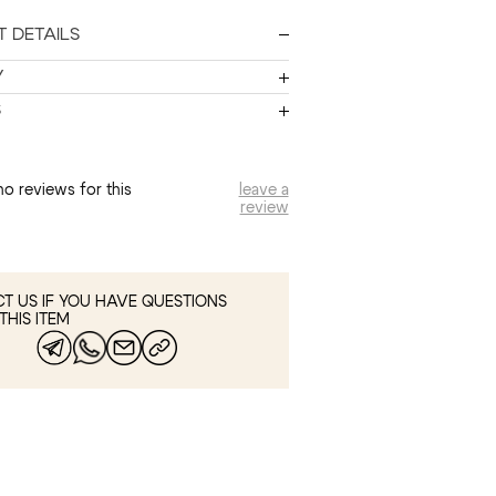
 DETAILS
Y
S
no reviews for this
leave a
review
T US IF YOU HAVE QUESTIONS
THIS ITEM