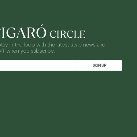
FIGARÓ
CIRCLE
tay in the loop with the latest style news and
off when you subscribe.
SIGN UP