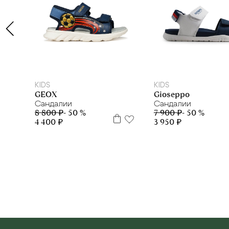
28
29
31
32
26
27
28
29
30
31
KIDS
KIDS
GEOX
Gioseppo
Сандалии
Сандалии
8 800 ₽
- 50 %
7 900 ₽
- 50 %
4 400 ₽
3 950 ₽