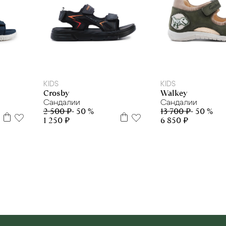
33
34
35
36
19
20
22
23
24
2
KIDS
KIDS
Crosby
Walkey
Сандалии
Сандалии
2 500 ₽
- 50 %
13 700 ₽
- 50 %
1 250 ₽
6 850 ₽