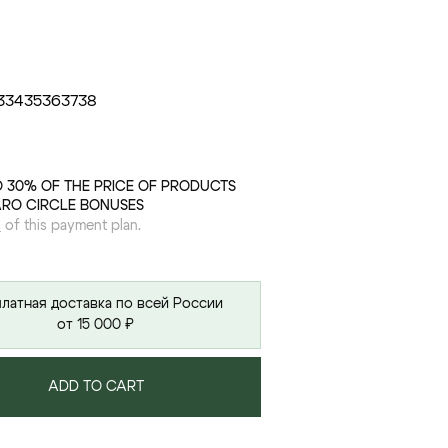
3
34
35
36
37
38
O 30% OF THE PRICE OF PRODUCTS
ARO CIRCLE BONUSES
s
of this payment plan.
латная доставка по всей России
от 15 000 ₽
ADD TO CART