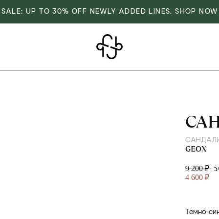
SALE: UP TO 30% OFF NEWLY ADDED LINES. SHOP NOW
GE
СА
САНДАЛ
GEOX
- 
9 200 ₽
4 600 ₽
Темно-си