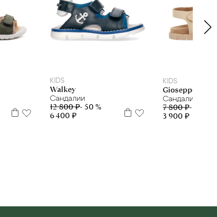
25
29
5
26
30
3
KIDS
KIDS
Walkey
Gioseppo
Сандалии
Сандалии
12 800 ₽
- 50 %
7 800 ₽
- 50 %
6 400 ₽
3 900 ₽