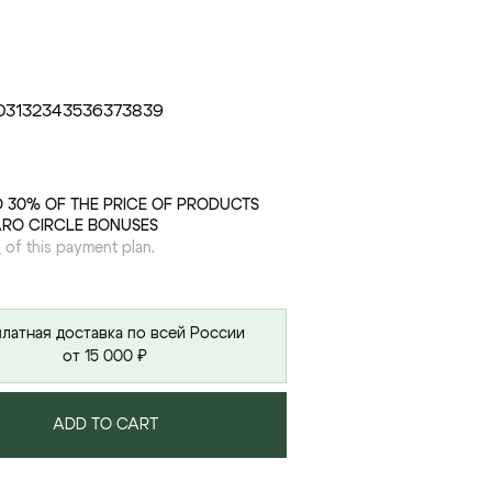
0
31
32
34
35
36
37
38
39
O 30% OF THE PRICE OF PRODUCTS
ARO CIRCLE BONUSES
s
of this payment plan.
латная доставка по всей России
от 15 000 ₽
ADD TO CART