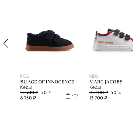
30
31
28
29
30
31
32
33
34
3
KIDS
KIDS
BU AGE OF INNOCENCE
MARC JACOBS
Кеды
Кеды
17 500 ₽
- 50 %
27 400 ₽
- 50 %
8 750 ₽
13 700 ₽