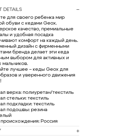
 DETAILS
те для своего ребенка мир
ой обуви с кедами Geox.
ерское качество, премиальные
алы и удобная посадка
чивают комфорт на каждый день.
енный дизайн с фирменными
тами бренда делает эти кеда
ным выбором для активных и
 мальчиков.
йте лучшее – кеды Geox для
образов и уверенного движения
!
ал верха: полиуретан/текстиль
ал стельки: текстиль
ал подкладки: текстиль
ал подошвы: резина
белый
 происхождения: Россия
Y