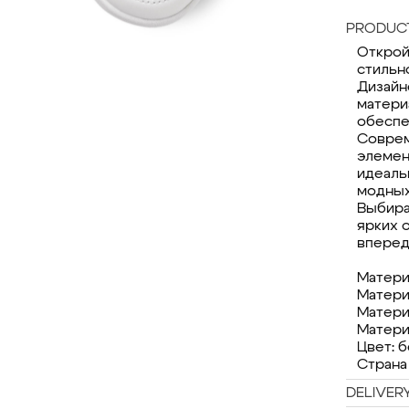
PRODUCT
Открой
стильн
Дизайн
матери
обеспе
Соврем
элемен
идеаль
модных
Выбира
ярких 
вперед
Матери
Матери
Матери
Матери
Цвет: 
Страна
DELIVER