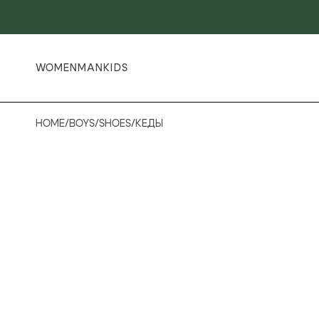
WOMEN
MAN
KIDS
HOME
/
BOYS
/
SHOES
/
КЕДЫ