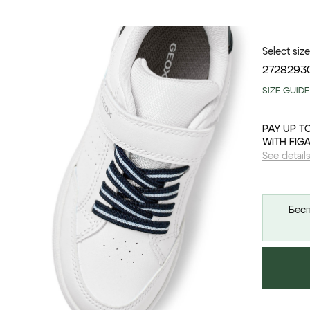
Select size
27
28
29
3
SIZE GUIDE
PAY UP T
WITH FIG
See detail
Бесп