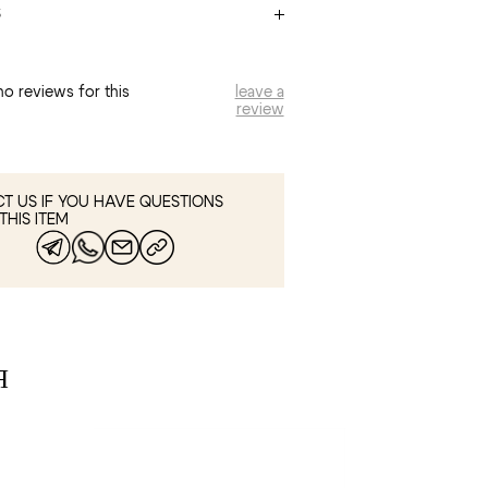
S
no reviews for this
leave a
review
T US IF YOU HAVE QUESTIONS
THIS ITEM
Я