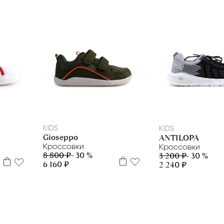
21
22
23
24
25
5
37
39
40
41
4
KIDS
KIDS
Gioseppo
ANTILOPA
Кроссовки
Кроссовки
8 800 ₽
- 30 %
3 200 ₽
- 30 %
6 160 ₽
2 240 ₽