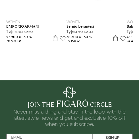
35
37
36
37
37,5
39
WOMEN
WOMEN
WOME
EMPORIO ARMANI
Sergio Levantesi
Baldini
Туфли женские
Туфли женские
Туфли 
57 900 ₽
- 50 %
36 300 ₽
- 50 %
48 900
28 950 ₽
18 150 ₽
24 450 
FIGARÓ
JOIN THE
CIRCLE
Never miss a thing and stay in the loop with the
latest style news and
get and exclusive 10% off
when you subscribe.
SIGN UP