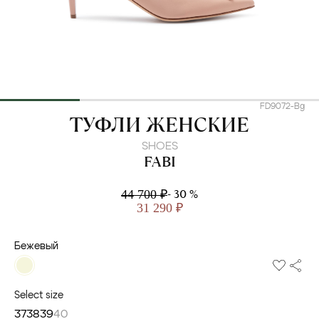
FD9072-Bg
FABI
ТУФЛИ ЖЕНСКИЕ
SHOES
FABI
- 30 %
44 700 ₽
31 290 ₽
Бежевый
Select size
37
38
39
40