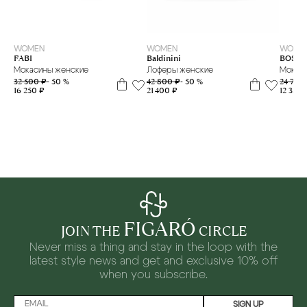
35
36
35
36
37
37,5
38
39
40
41
WOMEN
WOMEN
WOME
Baldinini
FABI
BOSS
Лоферы женские
Мокасины женские
Мокас
42 800 ₽
- 50 %
32 500 ₽
- 50 %
24 700
21 400 ₽
16 250 ₽
12 350 
FIGARÓ
JOIN THE
CIRCLE
Never miss a thing and stay in the loop with the
latest style news and
get and exclusive 10% off
when you subscribe.
SIGN UP