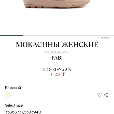
FD8854
FABI
МОКАСИНЫ ЖЕНСКИЕ
MOCCASINS
FABI
- 50 %
32 500 ₽
16 250 ₽
Бежевый
Select size
35
36
37
37,5
38
39
40