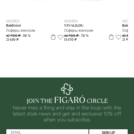
39
35
36
38
39
40
WOMEN
WOMEN
WOME
Baldinini
NINALILOU
Baldini
Лоферы женские
Лоферы женские
Лофер
42 900 ₽
- 50 %
44 900 ₽
- 70 %
43 800
21 450 ₽
13 470 ₽
21 900
FIGARÓ
JOIN THE
CIRCLE
Never miss a thing and stay in the loop with the
latest style news and
get and exclusive 10% off
when you subscribe.
SIGN UP