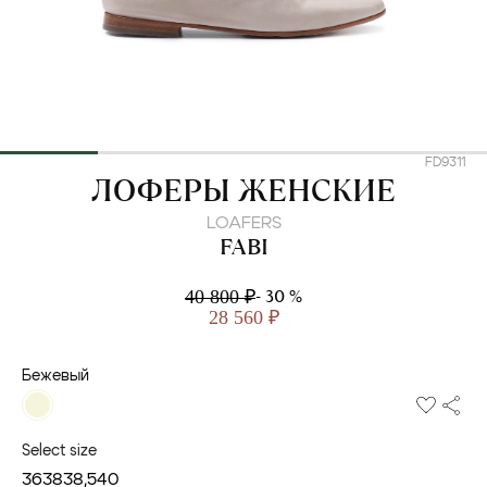
FD9311
FABI
ЛОФЕРЫ ЖЕНСКИЕ
LOAFERS
FABI
- 30 %
40 800 ₽
28 560 ₽
Бежевый
Select size
36
38
38,5
40