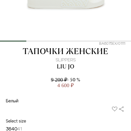
BA6075EX/01111
LIU JO
ТАПОЧКИ ЖЕНСКИЕ
SLIPPERS
LIU JO
- 50 %
9 200 ₽
4 600 ₽
Белый
Select size
36
40
41