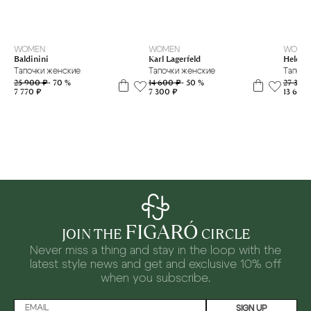
35
36
37
WOMEN
WOMEN
WOME
Baldinini
Karl Lagerfeld
Helena 
Тапочки женские
Тапочки женские
Тапочк
25 900 ₽
- 70 %
14 600 ₽
- 50 %
27 300
7 770 ₽
7 300 ₽
13 650 
FIGARÓ
JOIN THE
CIRCLE
Never miss a thing and stay in the loop with the
latest style news and
get and exclusive 10% off
when you subscribe.
SIGN UP