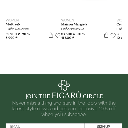
37
37.5
38
38.5
39
36
37
39
40
WOMEN
WOME
WOMEN
Maison Margiela
Cerruti
MARIaeN
Сабо женские
Сабо 
Сабо женские
83 600 ₽
- 50 %
26 700
39 900 ₽
- 90 %
41 800 ₽
10 680
3 990 ₽
FIGARÓ
JOIN THE
CIRCLE
Never miss a thing and stay in the loop with the
latest style news and
get and exclusive 10% off
when you subscribe.
SIGN UP