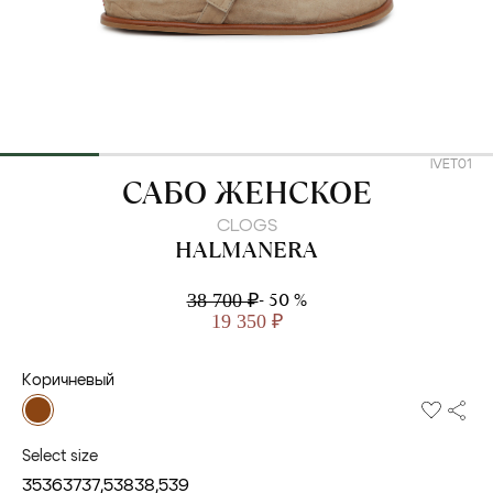
IVET01
HALMANERA
САБО ЖЕНСКОЕ
CLOGS
HALMANERA
- 50 %
38 700 ₽
19 350 ₽
Коричневый
Select size
35
36
37
37,5
38
38,5
39