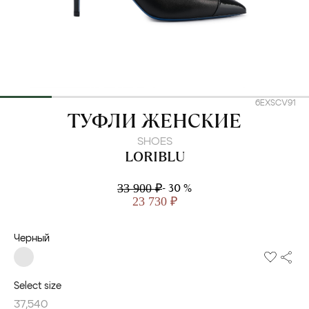
6EXSCV91
LORIBLU
ТУФЛИ ЖЕНСКИЕ
SHOES
LORIBLU
- 30 %
33 900 ₽
23 730 ₽
Черный
Select size
37,5
40