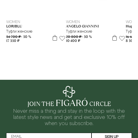
36
40
36
37
40
41
WOMEN
WOME
WOMEN
LORIBLU
Hugo
ANGELO GIANNINI
Туфли женские
Туфли 
Туфли женские
34 700 ₽
- 50 %
16 600
20 800 ₽
- 50 %
17 350 ₽
8 300 
10 400 ₽
FIGARÓ
JOIN THE
CIRCLE
Never miss a thing and stay in the loop with the
latest style news and
get and exclusive 10% off
when you subscribe.
SIGN UP